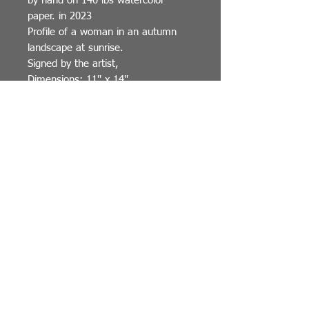
by hand on 140 lbs watercolor
paper. in 2023
Profile of a woman in an autumn
landscape at sunrise.
Signed by the artist,
Dimensions: 11'' x 14''
Certificate of authenticity included.
Sold without framing.
Détails de l'article
Voici une aquarelle originale
réalisée à la main sur papier
aquarelle 140 Lbs. en 2023
Profil d'une femme s'inscrivant
dans un paysage d'automne au
lever du soleil.
Signé par l'artiste.
Dimensions:11'' x 14''
Certificat d'authenticité inclus.