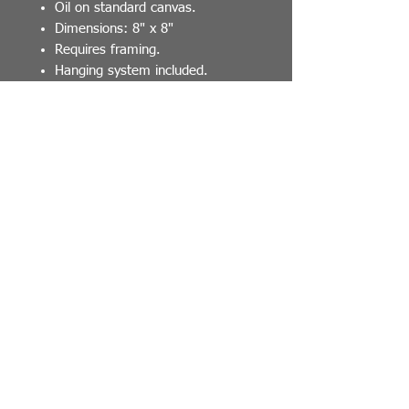
Oil on standard canvas.
Dimensions: 8" x 8"
Requires framing.
Hanging system included.
Comes with a certificate of
authenticity signed by the artist.
Détails de l'oeuvre
Œuvre originale de Isa C artiste
,2025.
Petit poisson orange qui nage au
dessus des coraux.
Huile sur toile standard.
Dimensions: 8'' x 8''
Demande un encadrement .
Système d'accrochage inclue.
Viens avec un certificat
d'authenticité signé par l'artiste.